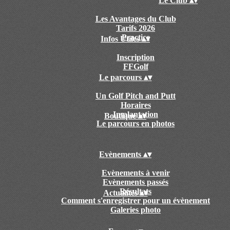
Le Club
▴
▾
Les Avantages du Club
Tarifs 2026
Practice
Infos Utiles
▴
▾
Inscription
FFGolf
Le parcours
▴
▾
Un Golf Pitch and Putt
Horaires
Implantation
Boutique
▴
▾
Le parcours en photos
Evènements
▴
▾
Evènements à venir
Evènements passés
Résultats
Actualités
▴
▾
Comment s'enregistrer pour un évènement
Galeries photo