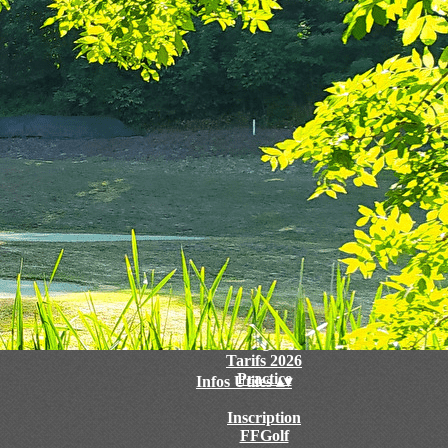
Accueil
▴
▾
Le Club
▴
▾
Les Avantages du Club
Tarifs 2026
Practice
Infos Utiles
▴
▾
Inscription
FFGolf