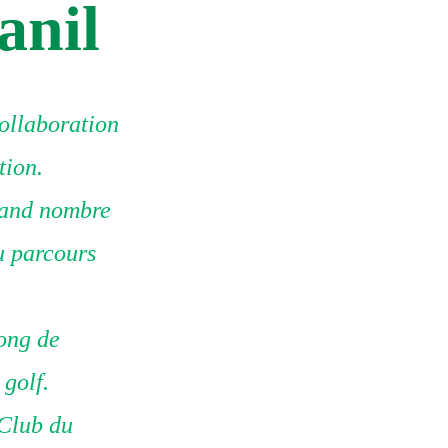
anil
collaboration
tion.
grand nombre
du parcours
long de
 golf.
 Club du