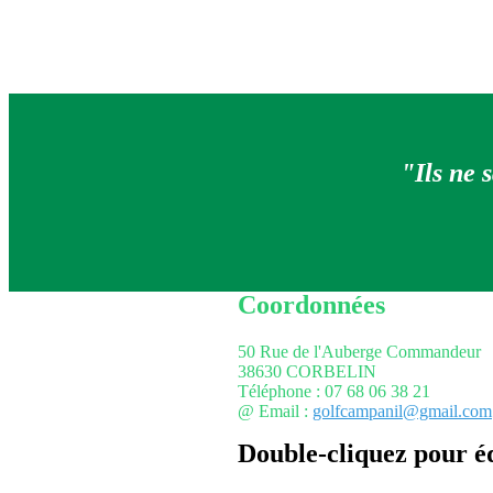
"Ils ne s
Coordonnées
50 Rue de l'Auberge Commandeur
38630 CORBELIN
Téléphone : 07 68 06 38 21
@ Email :
golfcampanil@gmail.com
Double-cliquez pour é