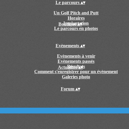
Le parcours
▴
▾
Un Golf Pitch and Putt
Horaires
Implantation
Boutique
▴
▾
Le parcours en photos
Evènements
▴
▾
Evènements à venir
Evènements passés
Résultats
Actualités
▴
▾
Comment s'enregistrer pour un évènement
Galeries photo
Forum
▴
▾