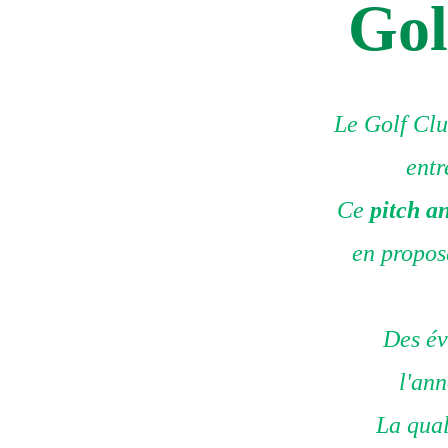
Gol
Le Golf Clu
entr
Ce
pitch a
en proposa
Des év
l'ann
La qual