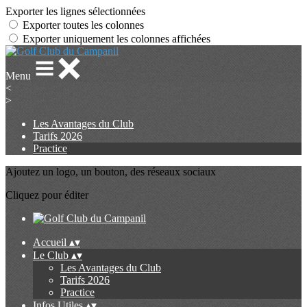
Exporter les lignes sélectionnées
Exporter toutes les colonnes
Exporter uniquement les colonnes affichées
Menu
<
>
Les Avantages du Club
Tarifs 2026
Practice
Ajoutez un logo, un bouton, des réseaux sociaux
Cliquez pour éditer
Accueil
▴
▾
Le Club
▴
▾
Les Avantages du Club
Tarifs 2026
Practice
Infos Utiles
▴
▾