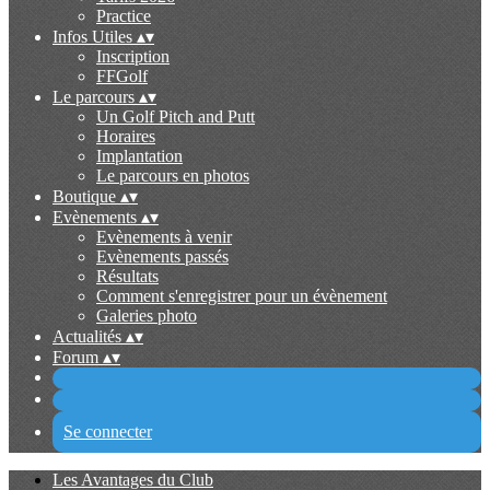
Practice
Infos Utiles
▴
▾
Inscription
FFGolf
Le parcours
▴
▾
Un Golf Pitch and Putt
Horaires
Implantation
Le parcours en photos
Boutique
▴
▾
Evènements
▴
▾
Evènements à venir
Evènements passés
Résultats
Comment s'enregistrer pour un évènement
Galeries photo
Actualités
▴
▾
Forum
▴
▾
Se connecter
Les Avantages du Club