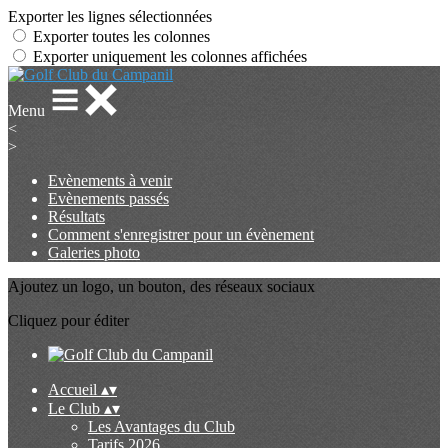
Exporter les lignes sélectionnées
Exporter toutes les colonnes
Exporter uniquement les colonnes affichées
Menu
<
>
Evènements à venir
Evènements passés
Résultats
Comment s'enregistrer pour un évènement
Galeries photo
Ajoutez un logo, un bouton, des réseaux sociaux
Cliquez pour éditer
Accueil
▴
▾
Le Club
▴
▾
Les Avantages du Club
Tarifs 2026