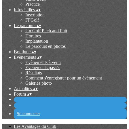
Practice
Infos Utiles
▴
▾
Inscription
FFGolf
Le parcours
▴
▾
Un Golf Pitch and Putt
Horaires
Implantation
Le parcours en photos
Boutique
▴
▾
Evènements
▴
▾
Evènements à venir
Evènements passés
Résultats
Comment s'enregistrer pour un évènement
Galeries photo
Actualités
▴
▾
Forum
▴
▾
Se connecter
Les Avantages du Club