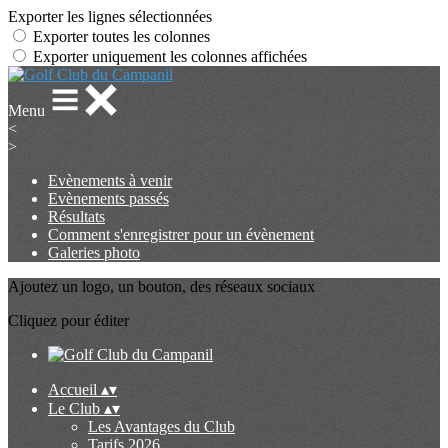
Exporter les lignes sélectionnées
Exporter toutes les colonnes
Exporter uniquement les colonnes affichées
Menu
<
>
Evènements à venir
Evènements passés
Résultats
Comment s'enregistrer pour un évènement
Galeries photo
Ajoutez un logo, un bouton, des réseaux sociaux
Cliquez pour éditer
Accueil
▴
▾
Le Club
▴
▾
Les Avantages du Club
Tarifs 2026