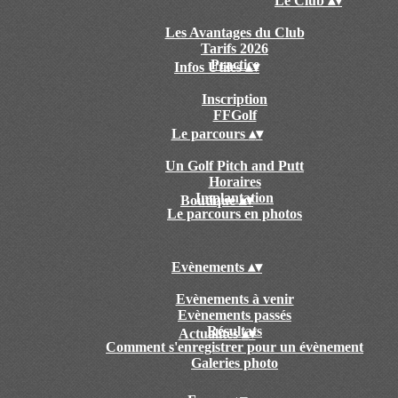
Le Club
▴
▾
Les Avantages du Club
Tarifs 2026
Practice
Infos Utiles
▴
▾
Inscription
FFGolf
Le parcours
▴
▾
Un Golf Pitch and Putt
Horaires
Implantation
Boutique
▴
▾
Le parcours en photos
Evènements
▴
▾
Evènements à venir
Evènements passés
Résultats
Actualités
▴
▾
Comment s'enregistrer pour un évènement
Galeries photo