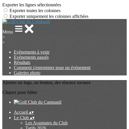
Exporter les lignes sélectionnées
Exporter toutes les colonnes
Exporter uniquement les colonnes affichées
Menu
<
>
Evènements à venir
Evènements passés
Résultats
Comment s'enregistrer pour un évènement
Galeries photo
Ajoutez un logo, un bouton, des réseaux sociaux
Cliquez pour éditer
Accueil
▴
▾
Le Club
▴
▾
Les Avantages du Club
Tarifs 2026