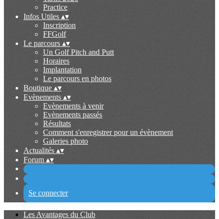
Practice
Infos Utiles
▴
▾
Inscription
FFGolf
Le parcours
▴
▾
Un Golf Pitch and Putt
Horaires
Implantation
Le parcours en photos
Boutique
▴
▾
Evènements
▴
▾
Evènements à venir
Evènements passés
Résultats
Comment s'enregistrer pour un évènement
Galeries photo
Actualités
▴
▾
Forum
▴
▾
Se connecter
Les Avantages du Club