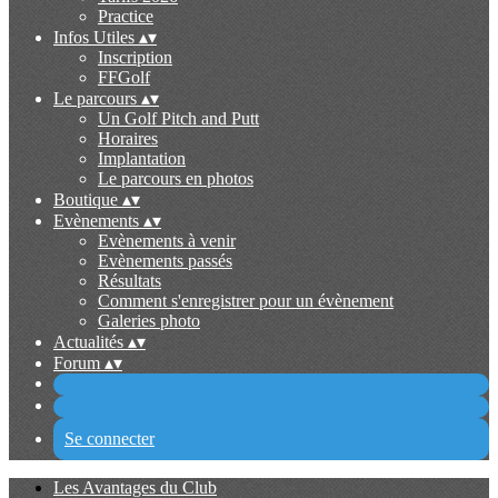
Practice
Infos Utiles
▴
▾
Inscription
FFGolf
Le parcours
▴
▾
Un Golf Pitch and Putt
Horaires
Implantation
Le parcours en photos
Boutique
▴
▾
Evènements
▴
▾
Evènements à venir
Evènements passés
Résultats
Comment s'enregistrer pour un évènement
Galeries photo
Actualités
▴
▾
Forum
▴
▾
Se connecter
Les Avantages du Club