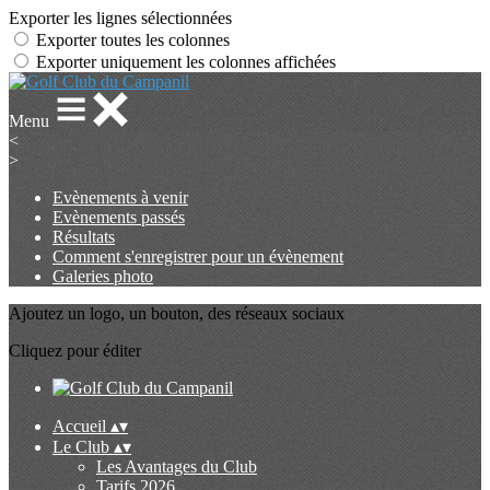
Exporter les lignes sélectionnées
Exporter toutes les colonnes
Exporter uniquement les colonnes affichées
Menu
<
>
Evènements à venir
Evènements passés
Résultats
Comment s'enregistrer pour un évènement
Galeries photo
Ajoutez un logo, un bouton, des réseaux sociaux
Cliquez pour éditer
Accueil
▴
▾
Le Club
▴
▾
Les Avantages du Club
Tarifs 2026