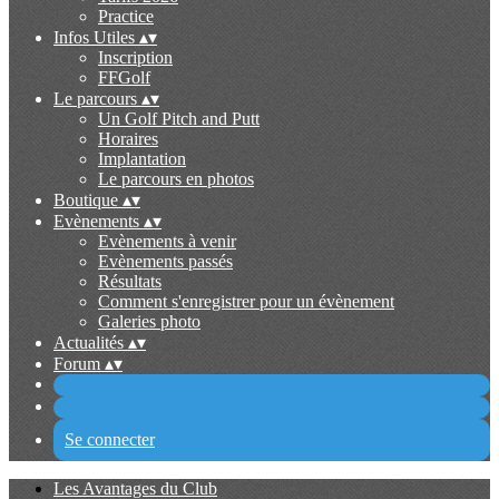
Practice
Infos Utiles
▴
▾
Inscription
FFGolf
Le parcours
▴
▾
Un Golf Pitch and Putt
Horaires
Implantation
Le parcours en photos
Boutique
▴
▾
Evènements
▴
▾
Evènements à venir
Evènements passés
Résultats
Comment s'enregistrer pour un évènement
Galeries photo
Actualités
▴
▾
Forum
▴
▾
Se connecter
Les Avantages du Club