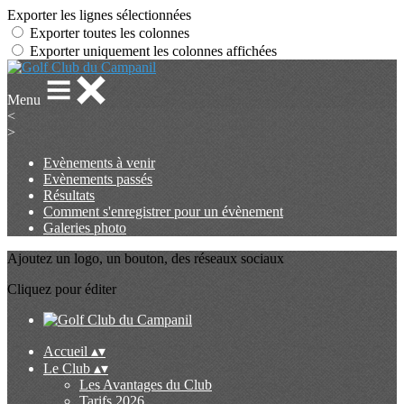
Exporter les lignes sélectionnées
Exporter toutes les colonnes
Exporter uniquement les colonnes affichées
Menu
<
>
Evènements à venir
Evènements passés
Résultats
Comment s'enregistrer pour un évènement
Galeries photo
Ajoutez un logo, un bouton, des réseaux sociaux
Cliquez pour éditer
Accueil
▴
▾
Le Club
▴
▾
Les Avantages du Club
Tarifs 2026