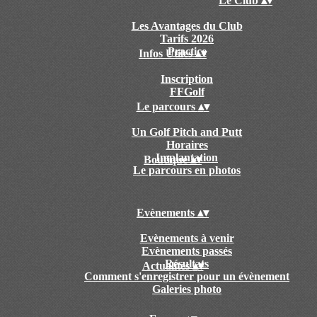
Le Club
▴
▾
Les Avantages du Club
Tarifs 2026
Practice
Infos Utiles
▴
▾
Inscription
FFGolf
Le parcours
▴
▾
Un Golf Pitch and Putt
Horaires
Implantation
Boutique
▴
▾
Le parcours en photos
Evènements
▴
▾
Evènements à venir
Evènements passés
Résultats
Actualités
▴
▾
Comment s'enregistrer pour un évènement
Galeries photo