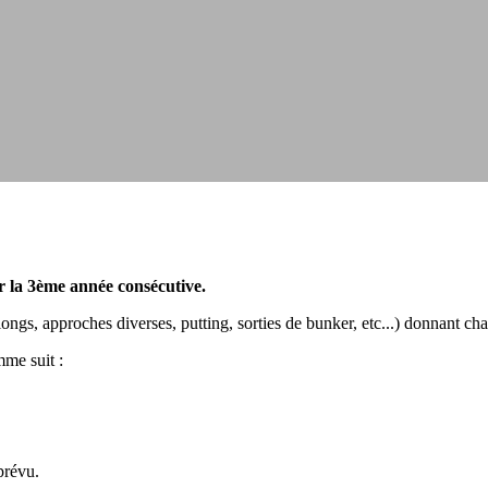
r la 3ème année consécutive.
longs, approches diverses, putting, sorties de bunker, etc...) donnant c
mme suit :
prévu.