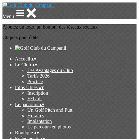
Menu
Ajoutez un logo, un bouton, des réseaux sociaux
Cliquez pour éditer
Accueil
▴
▾
Le Club
▴
▾
Les Avantages du Club
Tarifs 2026
Practice
Infos Utiles
▴
▾
Inscription
FFGolf
Le parcours
▴
▾
Un Golf Pitch and Putt
Horaires
Implantation
Le parcours en photos
Boutique
▴
▾
Evènements
▴
▾