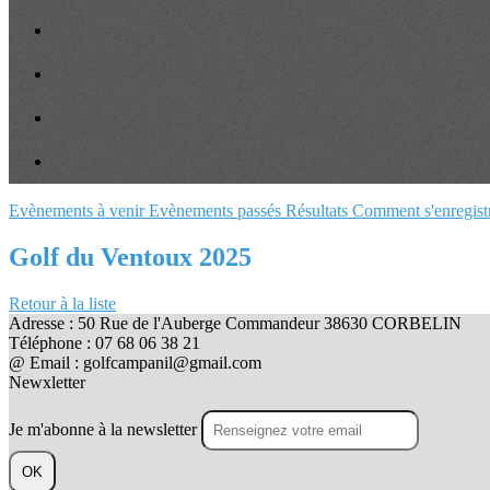
Evènements à venir
Evènements passés
Résultats
Comment s'enregist
Golf du Ventoux 2025
Retour à la liste
Adresse : 50 Rue de l'Auberge Commandeur 38630 CORBELIN
Téléphone : 07 68 06 38 21
@ Email : golfcampanil@gmail.com
Newxletter
Je m'abonne à la newsletter
OK