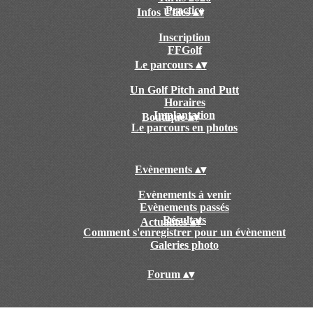
Practice
Infos Utiles
▴
▾
Inscription
FFGolf
Le parcours
▴
▾
Un Golf Pitch and Putt
Horaires
Implantation
Boutique
▴
▾
Le parcours en photos
Evènements
▴
▾
Evènements à venir
Evènements passés
Résultats
Actualités
▴
▾
Comment s'enregistrer pour un évènement
Galeries photo
Forum
▴
▾